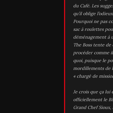
du Café. Les sugge
qu’il oblige l’odie
Pourquoi ne pas c
sac à roulettes pou
déménagement à un 
The Boss tente de c
procéder comme il s
quoi, puisque le po
mordillements de l
« chargé de missio
Je crois que ça lu
officiellement le 
Grand Chef Sioux, 