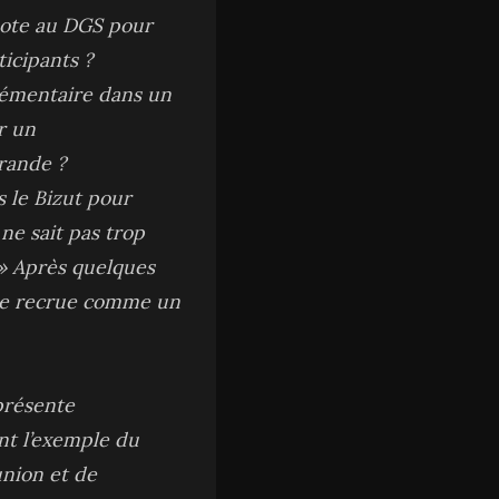
 note au DGS pour
ticipants ?
lémentaire dans un
r un
rande ?
s le Bizut pour
ne sait pas trop
e » Après quelques
lle recrue comme un
présente
nt l’exemple du
union et de