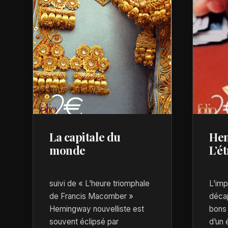
La capitale du
Hem
monde
L’é
suivi de « L’heure triomphale
L’imp
de Francis Macomber »
décap
Hemingway nouvelliste est
bons
souvent éclipsé par
d’un 