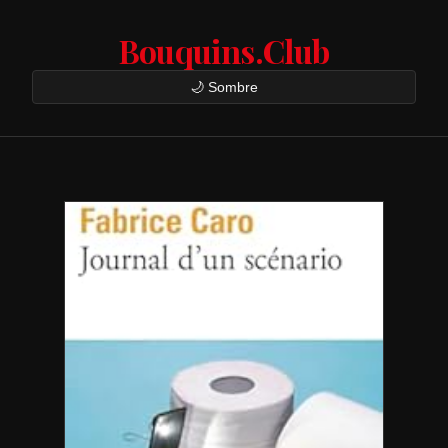
Bouquins.Club
🌙 Sombre