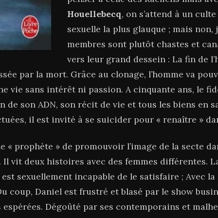
Houellebecq
, on s’attend à un cult
sexuelle la plus glauque ; mais non, 
membres sont plutôt chastes et cana
vers leur grand dessein : La fin de l’
ssée par la mort. Grâce au clonage, l’homme va pouv
e vie sans intérêt ni passion. A cinquante ans, le fidè
n de son ADN, son récit de vie et tous les biens en s
ctuées, il est invité à se suicider pour « renaître » d
le « prophète » de promouvoir l’image de la secte dan
. Il vit deux histoires avec des femmes différentes.
est sexuellement incapable de le satisfaire ; Avec la
u coup, Daniel est frustré et blasé par le show busin
 espérées. Dégoûté par ses contemporains et malhe