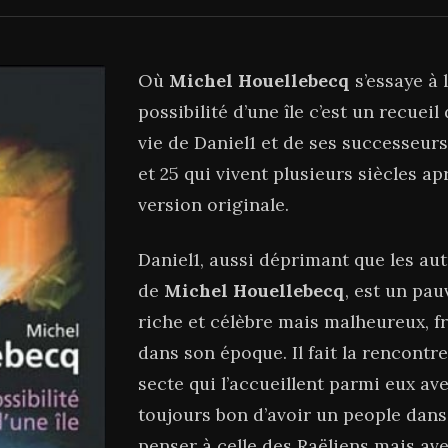
Où
Michel Houellebecq
s’essaye à 
possibilité d’une île c’est un recue
vie de Daniel1 et de ses successeurs
et 25 qui vivent plusieurs siècles ap
version originale.
Daniel1, aussi déprimant que les aut
de
Michel Houellebecq
, est un pa
riche et célèbre mais malheureux, fru
dans son époque. Il fait la rencont
secte qui l’accueillent parmi eux ave
toujours bon d’avoir un people dans l
penser à celle des Raëliens mais av