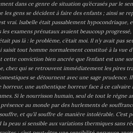
tement dans ce genre de situation qu’écrasés par le se
e les gens se décident à faire des enfants ; ainsi se re
st vrai. Isabelle était passablement hypocondriaque, et
s les examens prénataux avaient beaucoup progressé, e
tait pas là : le problème, c’était moi. Il n’y avait pas 
i saisit tout homme normalement constitué à la vue d’u
 cette conviction bien ancrée que l’enfant est une sor
e, chez qui se retrouvent immédiatement les pires trai
omestiques se détournent avec une sage prudence. Il y
horreur, une authentique horreur face à ce calvaire 
mmes. Si le nourrisson humain, seul de tout le règne a
présence au monde par des hurlements de souffrance 
souffre, et qu’il souffre de manière intolérable. C’est 
d la peau si sensible aux variations thermiques sans r
rasites ; c’est peut-être une sensibilité nerveuse ano