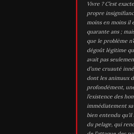
Vivre ? C’est exac
propre insignifianc
moins en moins il e
quarante ans ; mai
que le problème n’é
dégoût légitime qu
avait pas seulement
d’une cruauté inné
dont les animaux d
profondément, une 
l’existence des ho
immédiatement sa 
bien entendu qu’il 
du pelage, qui ren
de l’attaque des pa