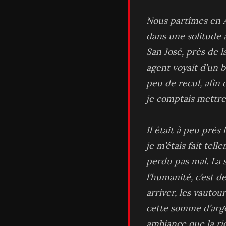
Nous partîmes en An
dans une solitude 
San José, près de 
agent voyait d’un b
peu de recul, afin 
je comptais mettre 
Il était à peu prè
je m’étais fait tel
perdu pas mal. La s
l’humanité, c’est 
arriver, les vautou
cette somme d’argen
ambiance que la ri