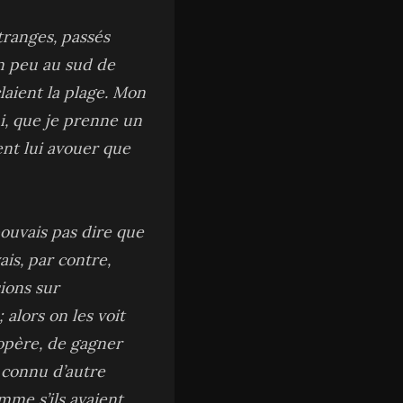
tranges, passés
un peu au sud de
laient la plage. Mon
ui, que je prenne un
ent lui avouer que
pouvais pas dire que
ais, par contre,
ions sur
alors on les voit
s’opère, de gagner
s connu d’autre
me s’ils avaient