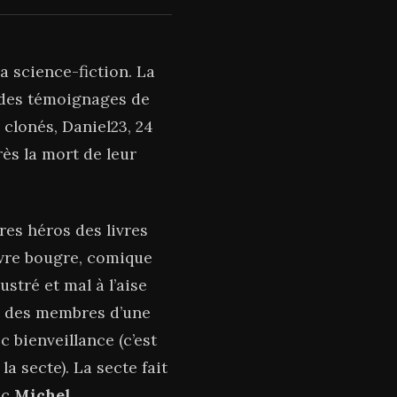
la science-fiction. La
il des témoignages de
 clonés, Daniel23, 24
rès la mort de leur
res héros des livres
uvre bougre, comique
stré et mal à l’aise
re des membres d’une
c bienveillance (c’est
a secte). La secte fait
ec
Michel