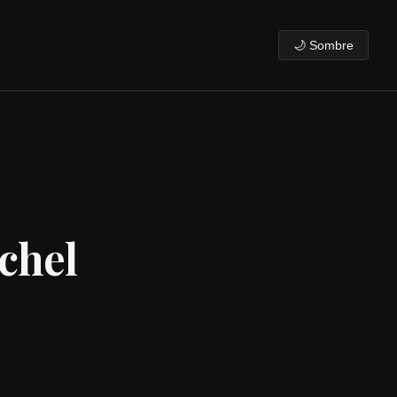
🌙 Sombre
ichel