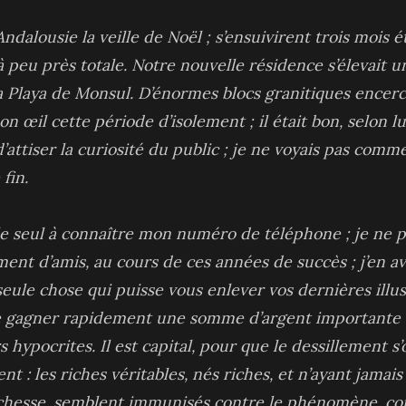
dalousie la veille de Noël ; s’ensuivirent trois mois é
à peu près totale. Notre nouvelle résidence s’élevait 
la Playa de Monsul. D’énormes blocs granitiques encerc
on œil cette période d’isolement ; il était bon, selon l
d’attiser la curiosité du public ; je ne voyais pas comm
fin.
s le seul à connaître mon numéro de téléphone ; je ne 
lement d’amis, au cours de ces années de succès ; j’en av
eule chose qui puisse vous enlever vos dernières illus
de gagner rapidement une somme d’argent importante ; 
rs hypocrites. Il est capital, pour que le dessillement 
t : les riches véritables, nés riches, et n’ayant jamai
chesse, semblent immunisés contre le phénomène, com