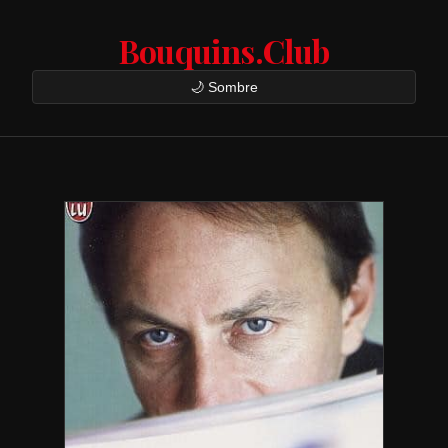
Bouquins.Club
🌙 Sombre